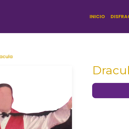
INICIO
DISFRA
acula
Dracu