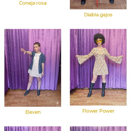
Coneja rosa
Diabla gajos
Flower Power
Eleven