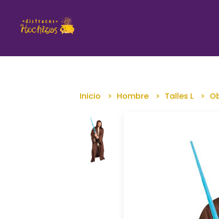
Inicio
Hombre
Talles L
O