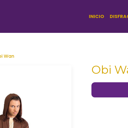
INICIO
DISFRA
bi Wan
Obi W