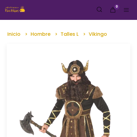
0
Inicio
Hombre
Talles L
Vikingo