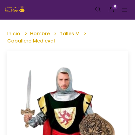
0
Inicio
Hombre
Talles M
Caballero Medieval