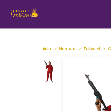
Inicio
Hombre
Talles M
C