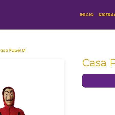
INICIO
DISFRA
asa Papel M
Casa 