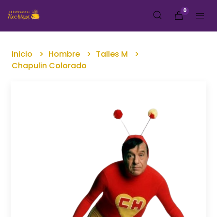
0
Inicio
Hombre
Talles M
Chapulin Colorado