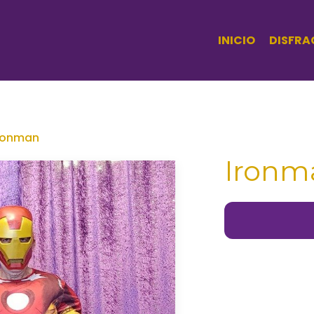
INICIO
DISFRA
ronman
Ironm