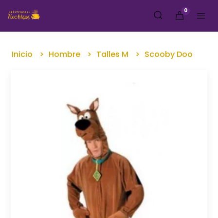
0
Inicio
Hombre
Talles M
Scooby Doo