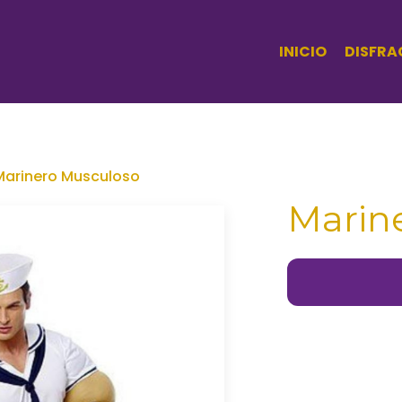
INICIO
DISFRA
Marinero Musculoso
Marin