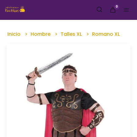
0
Inicio
Hombre
Talles XL
Romano XL