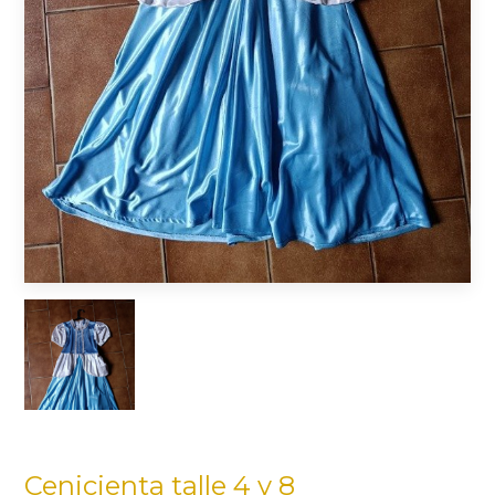
Cenicienta talle 4 y 8