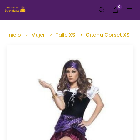
0
Inicio
Mujer
Talle XS
Gitana Corset XS