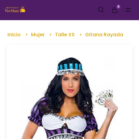
0
Inicio
Mujer
Talle XS
Gitana Rayada