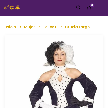
0
Inicio
Mujer
Talles L
Cruela Largo