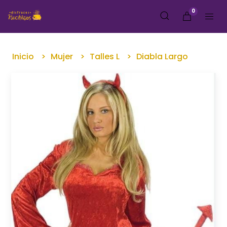
0
Inicio
Mujer
Talles L
Diabla Largo