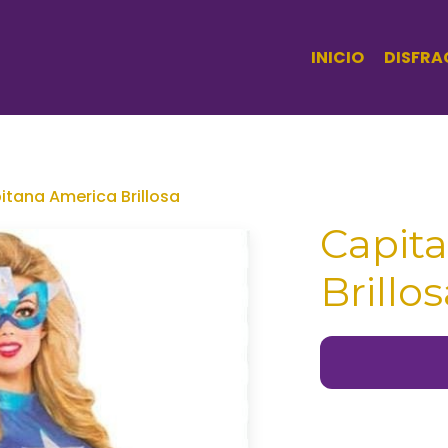
INICIO
DISFRA
itana America Brillosa
Capit
Brillo