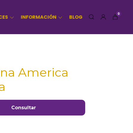
0
CES
INFORMACIÓN
BLOG
ana America
sa
Consultar