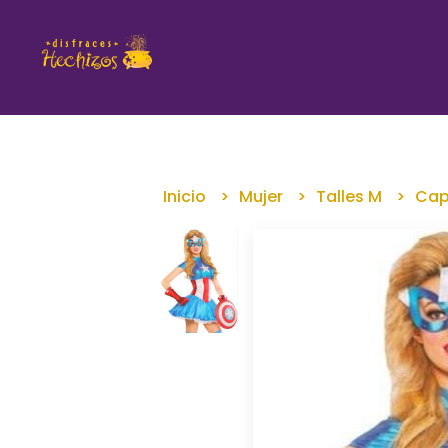
Inicio
Mujer
Talles M
Cap