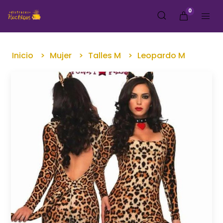
0
Inicio
Mujer
Talles M
Leopardo M