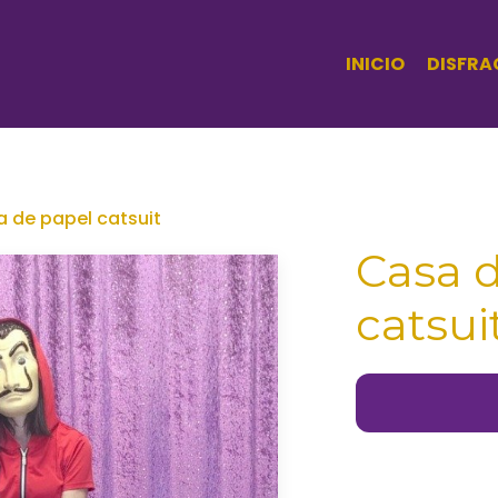
INICIO
DISFRA
 de papel catsuit
Casa 
catsui