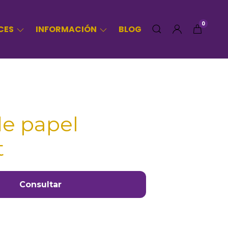
0
CES
INFORMACIÓN
BLOG
de papel
t
Consultar