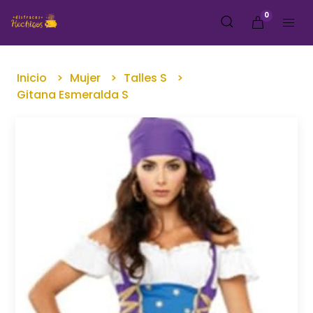
0
Inicio
Mujer
Talles S
Gitana Esmeralda S