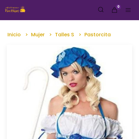
0
Inicio
Mujer
Talles S
Pastorcita