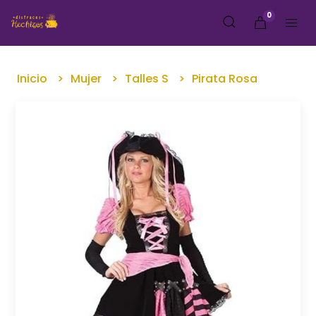
0
Inicio
Mujer
Talles S
Pirata Rosa